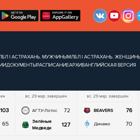
ЛБЛ | АСТРАХАНЬ. МУЖЧИНЫ
МЛБЛ | АСТРАХАНЬ. ЖЕНЩИН
ИИ
ДОКУМЕНТЫ
РАСПИСАНИЕ
АРХИВ
АНГЛИЙСКАЯ ВЕРСИЯ
шен
вс, 29 мар. завершен
вс, 29 мар. завершен
103
72
76
АГТУ-Лотос
BEAVERS
Зелёные
65
70
127
Динамо
Медведи