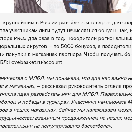
с крупнейшим в России ритейлером товаров для спо
тва участникам лиги будут начисляться бонусы. Так, 
астера PRO» два раза в год. Победители региональн
еральных округов – по 5000 бонусов, а победители 
и покупки в магазинах партнера.
Чтобы получать бо
ЛБЛ:
ilovebasket.ru/account
ничества с МЛБЛ, мы понимали, что для нас важно не
ас в магазинах, –
рассказал руководитель отдела пр
зникла идея разработать мяч для МЛБЛ. Параллельн
тболом и победы в турнирах. Участники чемпионата 
ров в наших магазинах. Сейчас мы налаживаем меха
отрудничества: взаимным продвижением на наших ме
правленными на популяризацию баскетбола».