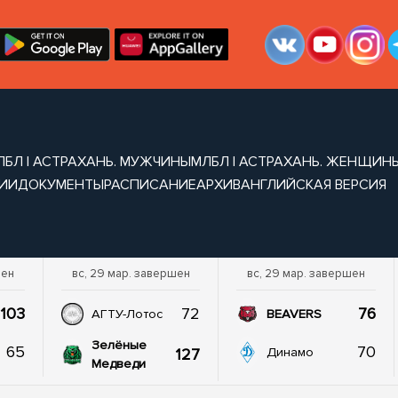
ЛБЛ | АСТРАХАНЬ. МУЖЧИНЫ
МЛБЛ | АСТРАХАНЬ. ЖЕНЩИН
ИИ
ДОКУМЕНТЫ
РАСПИСАНИЕ
АРХИВ
АНГЛИЙСКАЯ ВЕРСИЯ
шен
вс, 29 мар. завершен
вс, 29 мар. завершен
103
72
76
АГТУ-Лотос
BEAVERS
Зелёные
65
70
127
Динамо
Медведи