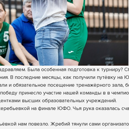
дравляем. Была особенная подготовка к турниру? С
ия. В последние месяцы, как получили путёвку на 
али и обязательное посещение тренажёрного зала, 
 победу принесло участие нашей команды в в чемпи
удентками высших образовательных учреждений.
жеребьевкой на финале ЮФО. Чья рука оказалась счас
ьёвкой нам повезло. Жребий тянули сами организат