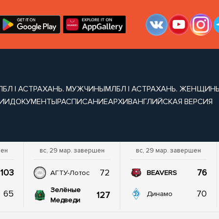
ЛБЛ | АСТРАХАНЬ. МУЖЧИНЫ
МЛБЛ | АСТРАХАНЬ. ЖЕНЩИН
ИИ
ДОКУМЕНТЫ
РАСПИСАНИЕ
АРХИВ
АНГЛИЙСКАЯ ВЕРСИЯ
шен
вс, 29 мар. завершен
вс, 29 мар. завершен
103
72
76
АГТУ-Лотос
BEAVERS
Зелёные
65
70
127
Динамо
Медведи