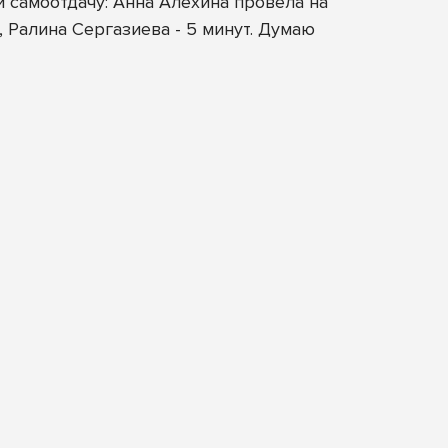
и самоотдачу: Анна Алёхина провела на
, Ралина Сергазиева - 5 минут. Думаю