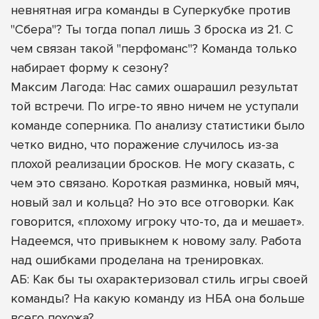
невнятная игра команды в Суперкубке против
"Сбера"? Ты тогда попал лишь 3 броска из 21. С
чем связан такой "перфоманс"? Команда только
набирает форму к сезону?
Максим Лагода: Нас самих ошарашил результат
той встречи. По игре-то явно ничем не уступали
команде соперника. По анализу статистики было
четко видно, что поражение случилось из-за
плохой реализации бросков. Не могу сказать, с
чем это связано. Короткая разминка, новый мяч,
новый зал и кольца? Но это все отговорки. Как
говорится, «плохому игроку что-то, да и мешает».
Надеемся, что привыкнем к новому залу. Работа
над ошибками проделана на тренировках.
АБ: Как бы ты охарактеризовал стиль игры своей
команды? На какую команду из НБА она больше
всего похожа?