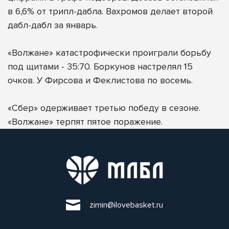
в 6,6% от трипл-дабла. Вахромов делает второй
дабл-дабл за январь.
«Волжане» катастрофически проиграли борьбу
под щитами - 35:70. Боркунов настрелял 15
очков. У Фирсова и Феклистова по восемь.
«Сбер» одерживает третью победу в сезоне.
«Волжане» терпят пятое поражение.
zimin@ilovebasket.ru