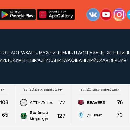
ЛБЛ | АСТРАХАНЬ. МУЖЧИНЫ
МЛБЛ | АСТРАХАНЬ. ЖЕНЩИН
ИИ
ДОКУМЕНТЫ
РАСПИСАНИЕ
АРХИВ
АНГЛИЙСКАЯ ВЕРСИЯ
шен
вс, 29 мар. завершен
вс, 29 мар. завершен
103
72
76
АГТУ-Лотос
BEAVERS
Зелёные
65
70
127
Динамо
Медведи