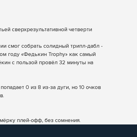
тьей сверхрезультативной четверти
нии смог собрать солидный трипл-дабл -
том году «Федькин Trophy» как самый
ёкин с пользой провёл 32 минуты на
опадает 0 из 8 из-за дуги, но 10 очков
в.
мёрку плей-офф, без сомнения.