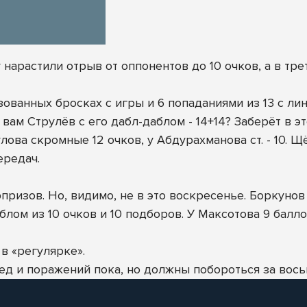
арастили отрыв от оппонентов до 10 очков, а в тре
ованных бросках с игры и 6 попаданиями из 13 с ли
вам Струлёв с его дабл-даблом - 14+14? Заберёт в э
ова скромные 12 очков, у Абдурахманова ст. - 10. Щ
ередач.
ризов. Но, видимо, не в это воскресенье. Боркунов п
блом из 10 очков и 10 подборов. У Максотова 9 балло
в «регулярке».
д и поражений пока, но должны побороться за вось