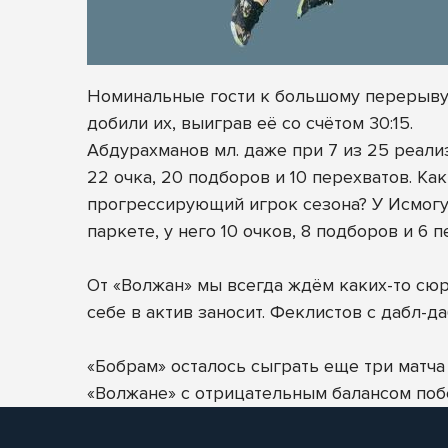
Номинальные гости к большому перерыву н
добили их, выиграв её со счётом 30:15.
Абдурахманов мл. даже при 7 из 25 реализ
22 очка, 20 подборов и 10 перехватов.
Как 
прогрессирующий игрок сезона? У Исмогул
паркете, у него 10 очков, 8 подборов и 6 п
От «Волжан» мы всегда ждём каких-то сюрп
себе в актив заносит. Феклистов с дабл-да
«Бобрам» осталось сыграть еще три матча 
«Волжане» с отрицательным балансом побе